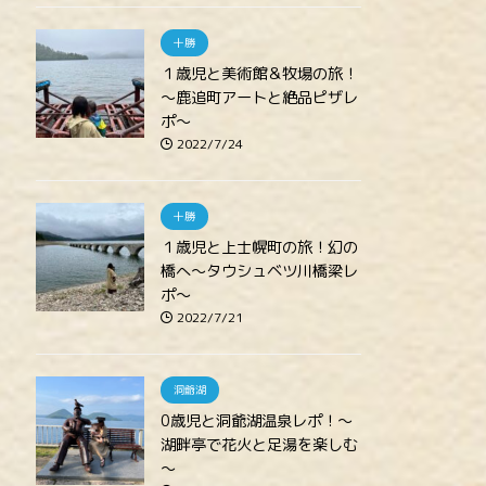
十勝
１歳児と美術館＆牧場の旅！
～鹿追町アートと絶品ピザレ
ポ～
2022/7/24
十勝
１歳児と上士幌町の旅！幻の
橋へ～タウシュベツ川橋梁レ
ポ～
2022/7/21
洞爺湖
0歳児と洞爺湖温泉レポ！～
湖畔亭で花火と足湯を楽しむ
～