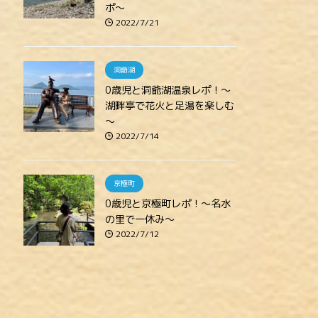
ポ～
2022/7/21
洞爺湖
0歳児と洞爺湖温泉レポ！～
湖畔亭で花火と足湯を楽しむ
～
2022/7/14
京極町
0歳児と京極町レポ！～名水
の里で一休み～
2022/7/12