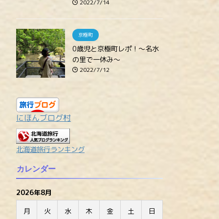
2022/7/14
京極町
0歳児と京極町レポ！～名水
の里で一休み～
2022/7/12
にほんブログ村
北海道旅行ランキング
カレンダー
2026年8月
月
火
水
木
金
土
日