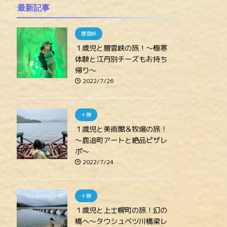
最新記事
層雲峡
１歳児と層雲峡の旅！～極寒
体験と江丹別チーズもお持ち
帰り～
2022/7/26
十勝
１歳児と美術館＆牧場の旅！
～鹿追町アートと絶品ピザレ
ポ～
2022/7/24
十勝
１歳児と上士幌町の旅！幻の
橋へ～タウシュベツ川橋梁レ