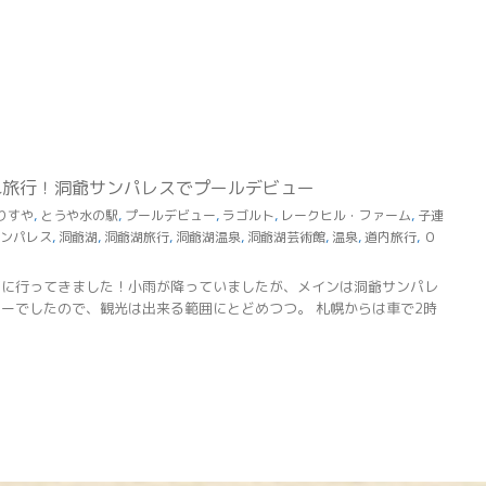
れ旅行！洞爺サンパレスでプールデビュー
りすや
,
とうや水の駅
,
プールデビュー
,
ラゴルト
,
レークヒル・ファーム
,
子連
ンパレス
,
洞爺湖
,
洞爺湖旅行
,
洞爺湖温泉
,
洞爺湖芸術館
,
温泉
,
道内旅行
,
０
面に行ってきました！小雨が降っていましたが、メインは洞爺サンパレ
ーでしたので、観光は出来る範囲にとどめつつ。 札幌からは車で2時