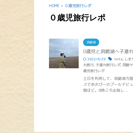
HOME
>
０歳児旅行レポ
０歳児旅行レポ
洞爺湖
0歳児と洞爺湖へ子連
2022/6/29
toita
,
しま
れ旅行
,
子連れ旅行レポ
,
洞爺サ
歳児旅行レポ
土日を利用して、洞爺湖方
スであおぴーのプールデビュ
間ほど。8時ごろ出発し ...