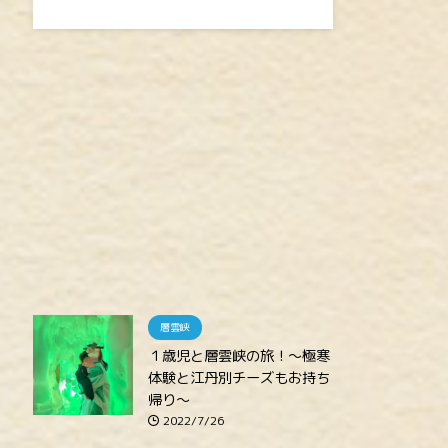
層雲峡
１歳児と層雲峡の旅！～極寒
体験と江丹別チーズもお持ち
帰り～
2022/7/26