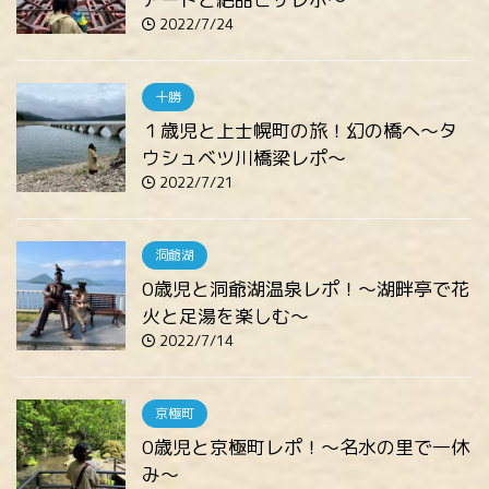
2022/7/24
十勝
１歳児と上士幌町の旅！幻の橋へ～タ
ウシュベツ川橋梁レポ～
2022/7/21
洞爺湖
0歳児と洞爺湖温泉レポ！～湖畔亭で花
火と足湯を楽しむ～
2022/7/14
京極町
0歳児と京極町レポ！～名水の里で一休
み～