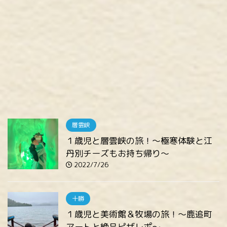
層雲峡
１歳児と層雲峡の旅！～極寒体験と江
丹別チーズもお持ち帰り～
2022/7/26
十勝
１歳児と美術館＆牧場の旅！～鹿追町
アートと絶品ピザレポ～