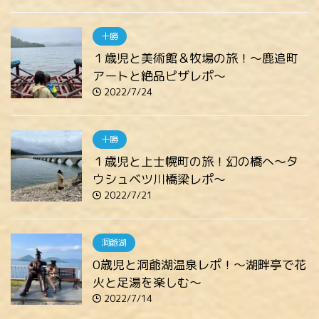
十勝
１歳児と美術館＆牧場の旅！～鹿追町
アートと絶品ピザレポ～
2022/7/24
十勝
１歳児と上士幌町の旅！幻の橋へ～タ
ウシュベツ川橋梁レポ～
2022/7/21
洞爺湖
0歳児と洞爺湖温泉レポ！～湖畔亭で花
火と足湯を楽しむ～
2022/7/14