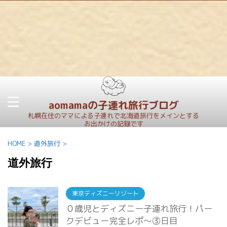
aomamaの子連れ旅行ブログ
札幌在住のママによる子連れで北海道旅行をメインとする
お出かけの記録です
HOME
>
道外旅行
>
道外旅行
東京ディズニーリゾート
０歳児とディズニー子連れ旅行！パー
クデビュー完全レポ～③日目