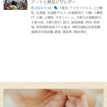
アートと絶品ピザレポ～
2022/7/24
1歳児
,
ナイタイテラス
,
上士幌
町
,
北海道
,
北海道グルメ
,
北海道旅行
,
十勝
,
十勝旅
行
,
士幌
,
士幌町
,
大木ファーム
,
子連れ北海道旅行
,
子連れ旅
,
子連れ旅行
,
旅行
,
湖底線路
,
然別
,
然別
湖
,
然別湖畔温泉ホテル風水
,
神田日勝記念美術館
,
福原記念美術館
,
鹿追
,
鹿追町
,
鹿追神社