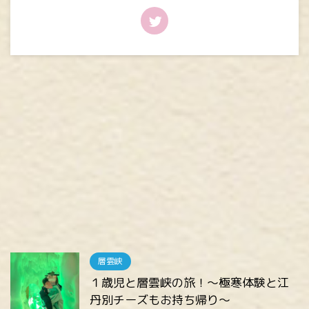
層雲峡
１歳児と層雲峡の旅！～極寒体験と江
丹別チーズもお持ち帰り～