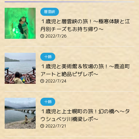
層雲峡
１歳児と層雲峡の旅！～極寒体験と江
丹別チーズもお持ち帰り～
2022/7/26
十勝
１歳児と美術館＆牧場の旅！～鹿追町
アートと絶品ピザレポ～
2022/7/24
十勝
１歳児と上士幌町の旅！幻の橋へ～タ
ウシュベツ川橋梁レポ～
2022/7/21