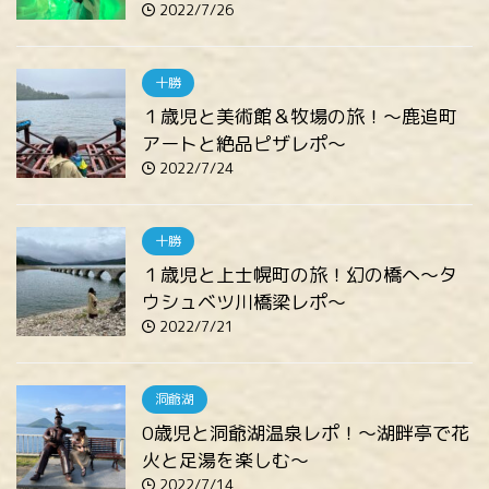
2022/7/26
十勝
１歳児と美術館＆牧場の旅！～鹿追町
アートと絶品ピザレポ～
2022/7/24
十勝
１歳児と上士幌町の旅！幻の橋へ～タ
ウシュベツ川橋梁レポ～
2022/7/21
洞爺湖
0歳児と洞爺湖温泉レポ！～湖畔亭で花
火と足湯を楽しむ～
2022/7/14