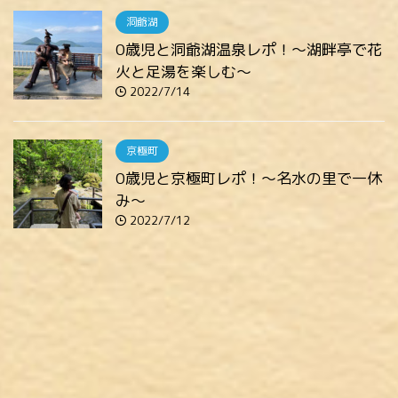
洞爺湖
0歳児と洞爺湖温泉レポ！～湖畔亭で花
火と足湯を楽しむ～
2022/7/14
京極町
0歳児と京極町レポ！～名水の里で一休
み～
2022/7/12