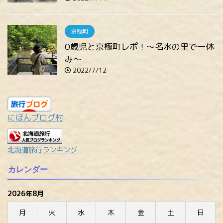
京極町
0歳児と京極町レポ！～名水の里で一休
み～
2022/7/12
にほんブログ村
北海道旅行ランキング
カレンダー
2026年8月
月
火
水
木
金
土
日