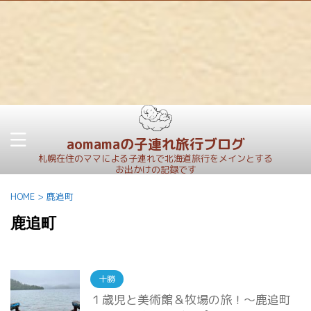
aomamaの子連れ旅行ブログ
札幌在住のママによる子連れで北海道旅行をメインとする
お出かけの記録です
HOME
>
鹿追町
鹿追町
十勝
１歳児と美術館＆牧場の旅！～鹿追町