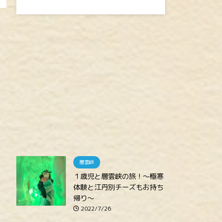
層雲峡
１歳児と層雲峡の旅！～極寒
体験と江丹別チーズもお持ち
帰り～
2022/7/26