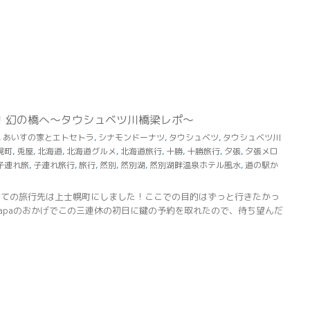
！幻の橋へ～タウシュベツ川橋梁レポ～
,
あいすの家とエトセトラ
,
シナモンドーナツ
,
タウシュベツ
,
タウシュベツ川
幌町
,
兎屋
,
北海道
,
北海道グルメ
,
北海道旅行
,
十勝
,
十勝旅行
,
夕張
,
夕張メロ
子連れ旅
,
子連れ旅行
,
旅行
,
然別
,
然別湖
,
然別湖畔温泉ホテル風水
,
道の駅か
めての旅行先は上士幌町にしました！ここでの目的はずっと行きたかっ
papaのおかげでこの三連休の初日に鍵の予約を取れたので、待ち望んだ