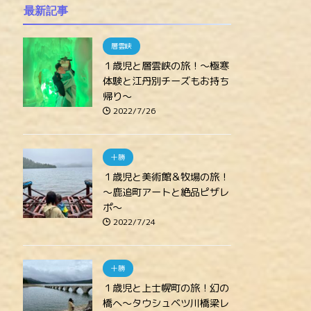
最新記事
層雲峡
１歳児と層雲峡の旅！～極寒
体験と江丹別チーズもお持ち
帰り～
2022/7/26
十勝
１歳児と美術館＆牧場の旅！
～鹿追町アートと絶品ピザレ
ポ～
2022/7/24
十勝
１歳児と上士幌町の旅！幻の
橋へ～タウシュベツ川橋梁レ