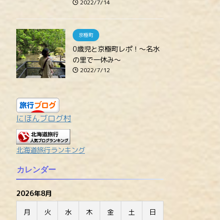
2022/7/14
京極町
0歳児と京極町レポ！～名水
の里で一休み～
2022/7/12
にほんブログ村
北海道旅行ランキング
カレンダー
2026年8月
月
火
水
木
金
土
日