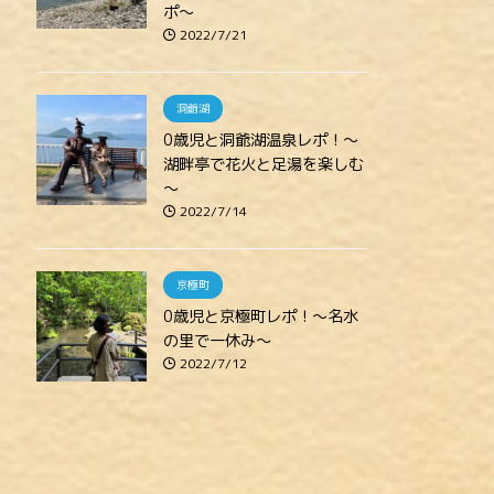
ポ～
2022/7/21
洞爺湖
0歳児と洞爺湖温泉レポ！～
湖畔亭で花火と足湯を楽しむ
～
2022/7/14
京極町
0歳児と京極町レポ！～名水
の里で一休み～
2022/7/12