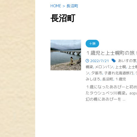
HOME
>
長沼町
長沼町
十勝
１歳児と上士幌町の旅
2022/7/21
あいすの家
橋梁
,
メロンパン
,
上士幌
,
上士
ン
,
夕張市
,
子連れ北海道旅行
,
みしほろ
,
長沼町
,
１歳児
１歳になったあおぴーと初
たタウシュベツ川橋梁。ao
幻の橋にあおぴーを ...