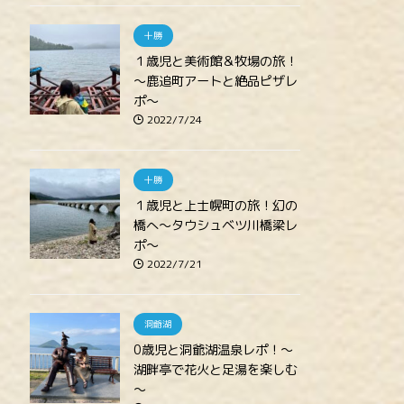
十勝
１歳児と美術館＆牧場の旅！
～鹿追町アートと絶品ピザレ
ポ～
2022/7/24
十勝
１歳児と上士幌町の旅！幻の
橋へ～タウシュベツ川橋梁レ
ポ～
2022/7/21
洞爺湖
0歳児と洞爺湖温泉レポ！～
湖畔亭で花火と足湯を楽しむ
～