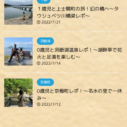
１歳児と上士幌町の旅！幻の橋へ～タ
ウシュベツ川橋梁レポ～
2022/7/21
洞爺湖
0歳児と洞爺湖温泉レポ！～湖畔亭で花
火と足湯を楽しむ～
2022/7/14
京極町
0歳児と京極町レポ！～名水の里で一休
み～
2022/7/12