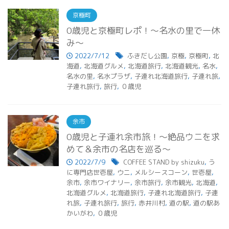
京極町
0歳児と京極町レポ！～名水の里で一休
み～
2022/7/12
ふきだし公園
,
京極
,
京極町
,
北
海道
,
北海道グルメ
,
北海道旅行
,
北海道観光
,
名水
,
名水の里
,
名水プラザ
,
子連れ北海道旅行
,
子連れ旅
,
子連れ旅行
,
旅行
,
０歳児
余市
0歳児と子連れ余市旅！～絶品ウニを求
めて＆余市の名店を巡る～
2022/7/9
COFFEE STAND by shizuku
,
う
に専門店世壱屋
,
ウニ
,
メルシースコーン
,
世壱屋
,
余市
,
余市ワイナリー
,
余市旅行
,
余市観光
,
北海道
,
北海道グルメ
,
北海道旅行
,
子連れ北海道旅行
,
子連
れ旅
,
子連れ旅行
,
旅行
,
赤井川村
,
道の駅
,
道の駅あ
かいがわ
,
０歳児