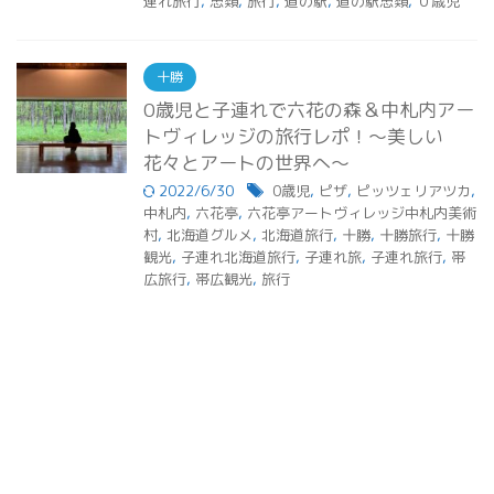
連れ旅行
,
忠類
,
旅行
,
道の駅
,
道の駅忠類
,
０歳児
十勝
0歳児と子連れで六花の森＆中札内アー
トヴィレッジの旅行レポ！～美しい
花々とアートの世界へ～
2022/6/30
0歳児
,
ピザ
,
ピッツェリアツカ
,
中札内
,
六花亭
,
六花亭アートヴィレッジ中札内美術
村
,
北海道グルメ
,
北海道旅行
,
十勝
,
十勝旅行
,
十勝
観光
,
子連れ北海道旅行
,
子連れ旅
,
子連れ旅行
,
帯
広旅行
,
帯広観光
,
旅行