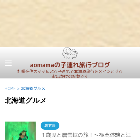
aomamaの子連れ旅行ブログ
札幌在住のママによる子連れで北海道旅行をメインとする
お出かけの記録です
HOME
>
北海道グルメ
北海道グルメ
層雲峡
１歳児と層雲峡の旅！～極寒体験と江