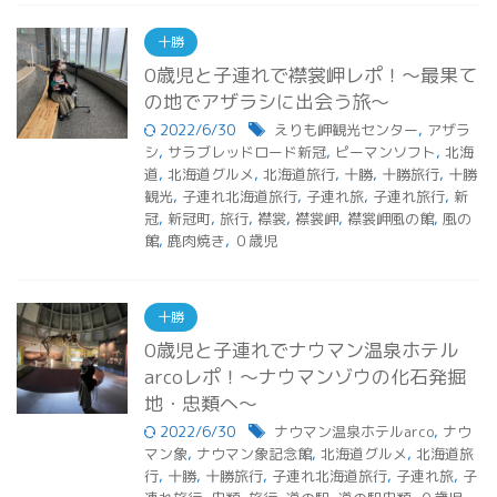
十勝
0歳児と子連れで襟裳岬レポ！～最果て
の地でアザラシに出会う旅～
2022/6/30
えりも岬観光センター
,
アザラ
シ
,
サラブレッドロード新冠
,
ピーマンソフト
,
北海
道
,
北海道グルメ
,
北海道旅行
,
十勝
,
十勝旅行
,
十勝
観光
,
子連れ北海道旅行
,
子連れ旅
,
子連れ旅行
,
新
冠
,
新冠町
,
旅行
,
襟裳
,
襟裳岬
,
襟裳岬風の館
,
風の
館
,
鹿肉焼き
,
０歳児
十勝
0歳児と子連れでナウマン温泉ホテル
arcoレポ！～ナウマンゾウの化石発掘
地・忠類へ～
2022/6/30
ナウマン温泉ホテルarco
,
ナウ
マン象
,
ナウマン象記念館
,
北海道グルメ
,
北海道旅
行
,
十勝
,
十勝旅行
,
子連れ北海道旅行
,
子連れ旅
,
子