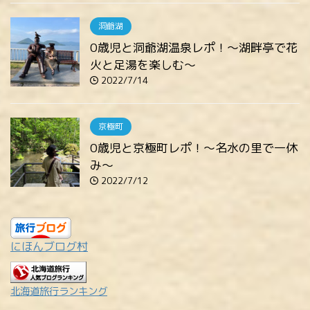
洞爺湖
0歳児と洞爺湖温泉レポ！～湖畔亭で花
火と足湯を楽しむ～
2022/7/14
京極町
0歳児と京極町レポ！～名水の里で一休
み～
2022/7/12
にほんブログ村
北海道旅行ランキング