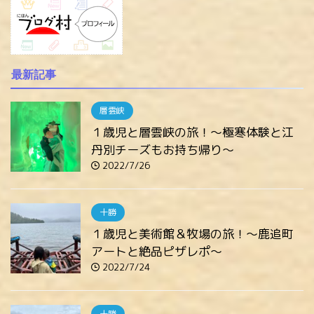
最新記事
層雲峡
１歳児と層雲峡の旅！～極寒体験と江
丹別チーズもお持ち帰り～
2022/7/26
十勝
１歳児と美術館＆牧場の旅！～鹿追町
アートと絶品ピザレポ～
2022/7/24
十勝