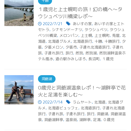
十勝
１歳児と上士幌町の旅！幻の橋へ～タ
ウシュベツ川橋梁レポ～
2022/7/21
あいすの家
,
あいすの家とエト
セトラ
,
シナモンドーナツ
,
タウシュベツ
,
タウシュ
ベツ川橋梁
,
メロンパン
,
上士幌
,
上士幌町
,
兎屋
,
北
海道
,
北海道グルメ
,
北海道旅行
,
十勝
,
十勝旅行
,
夕
張
,
夕張メロン
,
夕張市
,
子連れ北海道旅行
,
子連れ
旅
,
子連れ旅行
,
旅行
,
然別
,
然別湖
,
然別湖畔温泉ホ
テル風水
,
道の駅かみしほろ
,
長沼町
,
１歳児
洞爺湖
0歳児と洞爺湖温泉レポ！～湖畔亭で花
火と足湯を楽しむ～
2022/7/14
ラムヤート
,
北海道
,
北海道グ
ルメ
,
北海道ビュッフェ
,
北海道旅行
,
子連れ北海道
旅行
,
子連れ旅
,
子連れ旅行
,
旅行
,
洞爺湖
,
洞爺湖温
泉
,
洞爺湖畔亭
,
温泉街
,
湖畔亭
,
足湯
,
０歳児