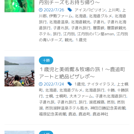
丹別チーズもお持ち帰り～
2022/7/26
アイスパビリオン
,
上川町
,
上
川郡
,
伊勢ファーム
,
北海道
,
北海道グルメ
,
北海道
旅行
,
北海道温泉
,
北海道観光
,
子連れ
,
子連れ北海
道旅行
,
子連れ旅
,
子連れ旅行
,
層雲峡
,
層雲峡観光
ホテル
,
旅行
,
江丹別
,
江丹別のパン屋aman
,
江丹別
の青いチーズ
,
観光
,
１歳児
十勝
１歳児と美術館＆牧場の旅！～鹿追町
アートと絶品ピザレポ～
2022/7/24
1歳児
,
ナイタイテラス
,
上士幌
町
,
北海道
,
北海道グルメ
,
北海道旅行
,
十勝
,
十勝旅
行
,
士幌
,
士幌町
,
大木ファーム
,
子連れ北海道旅行
,
子連れ旅
,
子連れ旅行
,
旅行
,
湖底線路
,
然別
,
然別
湖
,
然別湖畔温泉ホテル風水
,
神田日勝記念美術館
,
福原記念美術館
,
鹿追
,
鹿追町
,
鹿追神社