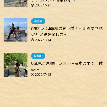
2022/7/21
洞爺湖
0歳児と洞爺湖温泉レポ！～湖畔亭で花
火と足湯を楽しむ～
2022/7/14
京極町
0歳児と京極町レポ！～名水の里で一休
み～
2022/7/12