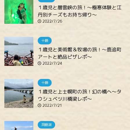
１歳児と層雲峡の旅！～極寒体験と江
丹別チーズもお持ち帰り～
2022/7/26
十勝
１歳児と美術館＆牧場の旅！～鹿追町
アートと絶品ピザレポ～
2022/7/24
十勝
１歳児と上士幌町の旅！幻の橋へ～タ
ウシュベツ川橋梁レポ～
2022/7/21
洞爺湖