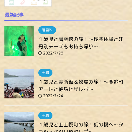
最新記事
層雲峡
１歳児と層雲峡の旅！～極寒体験と江
丹別チーズもお持ち帰り～
2022/7/26
十勝
１歳児と美術館＆牧場の旅！～鹿追町
アートと絶品ピザレポ～
2022/7/24
十勝
１歳児と上士幌町の旅！幻の橋へ～タ
ウシュベツ川橋梁レポ～