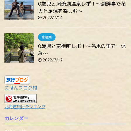
0歳児と洞爺湖温泉レポ！～湖畔亭で花
火と足湯を楽しむ～
2022/7/14
京極町
0歳児と京極町レポ！～名水の里で一休
み～
2022/7/12
にほんブログ村
北海道旅行ランキング
カレンダー