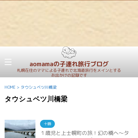
aomamaの子連れ旅行ブログ
札幌在住のママによる子連れで北海道旅行をメインとする
お出かけの記録です
HOME
>
タウシュベツ川橋梁
タウシュベツ川橋梁
十勝
１歳児と上士幌町の旅！幻の橋へ～タ