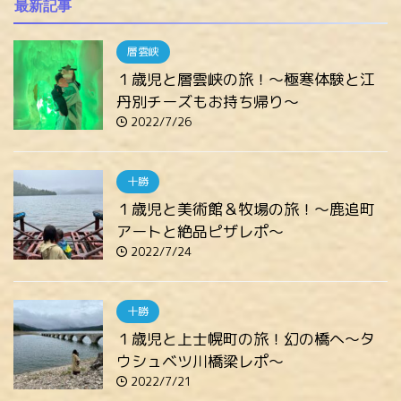
最新記事
層雲峡
１歳児と層雲峡の旅！～極寒体験と江
丹別チーズもお持ち帰り～
2022/7/26
十勝
１歳児と美術館＆牧場の旅！～鹿追町
アートと絶品ピザレポ～
2022/7/24
十勝
１歳児と上士幌町の旅！幻の橋へ～タ
ウシュベツ川橋梁レポ～
2022/7/21