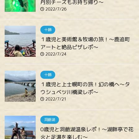
丹別チーズもお持ち帰り～
2022/7/26
十勝
１歳児と美術館＆牧場の旅！～鹿追町
アートと絶品ピザレポ～
2022/7/24
十勝
１歳児と上士幌町の旅！幻の橋へ～タ
ウシュベツ川橋梁レポ～
2022/7/21
洞爺湖
0歳児と洞爺湖温泉レポ！～湖畔亭で花
火と足湯を楽しむ～