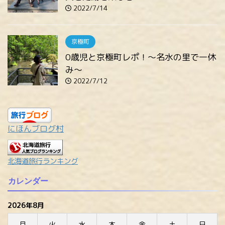
2022/7/14
京極町
0歳児と京極町レポ！～名水の里で一休
み～
2022/7/12
にほんブログ村
北海道旅行ランキング
カレンダー
2026年8月
月
火
水
木
金
土
日