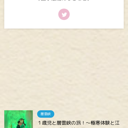
層雲峡
１歳児と層雲峡の旅！～極寒体験と江