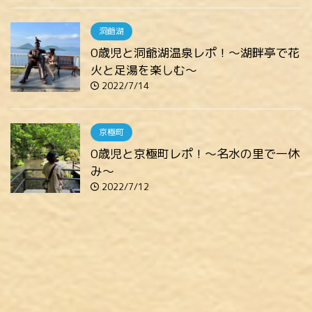
洞爺湖
0歳児と洞爺湖温泉レポ！～湖畔亭で花
火と足湯を楽しむ～
2022/7/14
京極町
0歳児と京極町レポ！～名水の里で一休
み～
2022/7/12