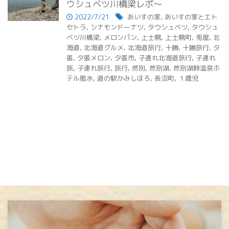
ウシュベツ川橋梁レポ～
2022/7/21
あいすの家
,
あいすの家とエト
セトラ
,
シナモンドーナツ
,
タウシュベツ
,
タウシュ
ベツ川橋梁
,
メロンパン
,
上士幌
,
上士幌町
,
兎屋
,
北
海道
,
北海道グルメ
,
北海道旅行
,
十勝
,
十勝旅行
,
夕
張
,
夕張メロン
,
夕張市
,
子連れ北海道旅行
,
子連れ
旅
,
子連れ旅行
,
旅行
,
然別
,
然別湖
,
然別湖畔温泉ホ
テル風水
,
道の駅かみしほろ
,
長沼町
,
１歳児