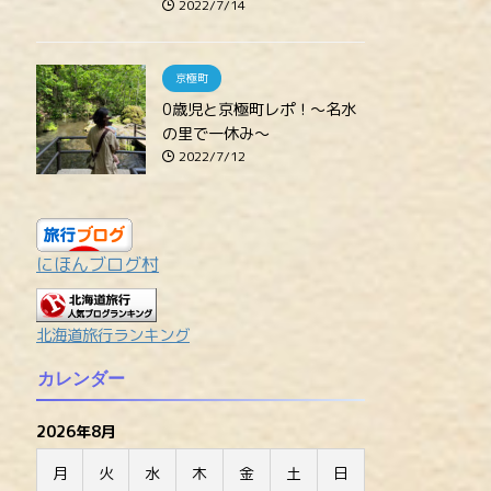
2022/7/14
京極町
0歳児と京極町レポ！～名水
の里で一休み～
2022/7/12
にほんブログ村
北海道旅行ランキング
カレンダー
2026年8月
月
火
水
木
金
土
日