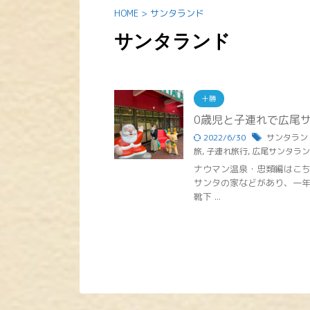
HOME
>
サンタランド
サンタランド
十勝
0歳児と子連れで広尾
2022/6/30
サンタラン
旅
,
子連れ旅行
,
広尾サンタラン
ナウマン温泉・忠類編はこち
サンタの家などがあり、一
靴下 ...