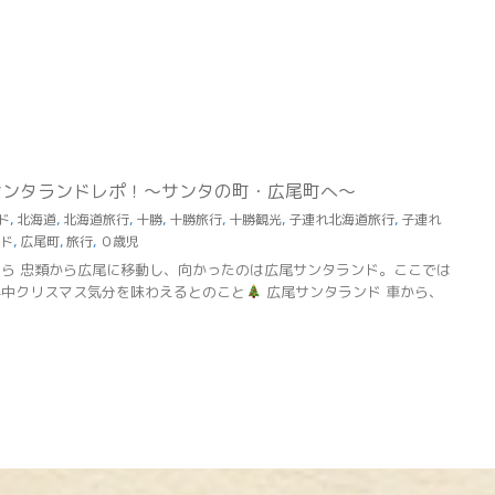
サンタランドレポ！～サンタの町・広尾町へ～
ド
,
北海道
,
北海道旅行
,
十勝
,
十勝旅行
,
十勝観光
,
子連れ北海道旅行
,
子連れ
ド
,
広尾町
,
旅行
,
０歳児
ら 忠類から広尾に移動し、向かったのは広尾サンタランド。ここでは
年中クリスマス気分を味わえるとのこと
広尾サンタランド 車から、