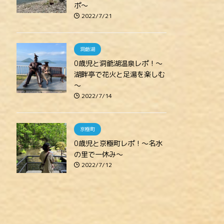
ポ～
2022/7/21
洞爺湖
0歳児と洞爺湖温泉レポ！～
湖畔亭で花火と足湯を楽しむ
～
2022/7/14
京極町
0歳児と京極町レポ！～名水
の里で一休み～
2022/7/12