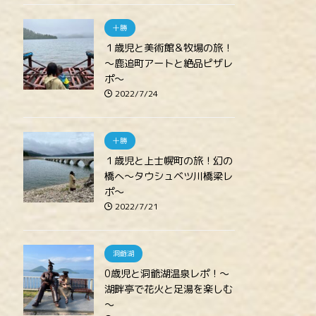
十勝
１歳児と美術館＆牧場の旅！
～鹿追町アートと絶品ピザレ
ポ～
2022/7/24
十勝
１歳児と上士幌町の旅！幻の
橋へ～タウシュベツ川橋梁レ
ポ～
2022/7/21
洞爺湖
0歳児と洞爺湖温泉レポ！～
湖畔亭で花火と足湯を楽しむ
～