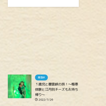
層雲峡
１歳児と層雲峡の旅！～極寒
体験と江丹別チーズもお持ち
帰り～
2022/7/26