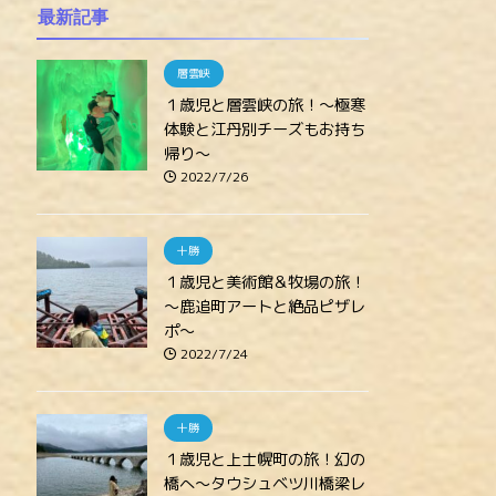
最新記事
層雲峡
１歳児と層雲峡の旅！～極寒
体験と江丹別チーズもお持ち
帰り～
2022/7/26
十勝
１歳児と美術館＆牧場の旅！
～鹿追町アートと絶品ピザレ
ポ～
2022/7/24
十勝
１歳児と上士幌町の旅！幻の
橋へ～タウシュベツ川橋梁レ