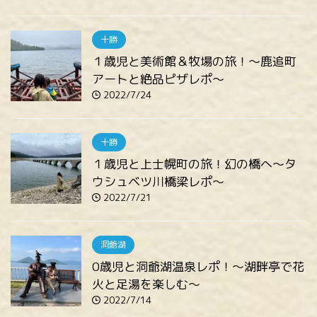
十勝
１歳児と美術館＆牧場の旅！～鹿追町
アートと絶品ピザレポ～
2022/7/24
十勝
１歳児と上士幌町の旅！幻の橋へ～タ
ウシュベツ川橋梁レポ～
2022/7/21
洞爺湖
0歳児と洞爺湖温泉レポ！～湖畔亭で花
火と足湯を楽しむ～
2022/7/14