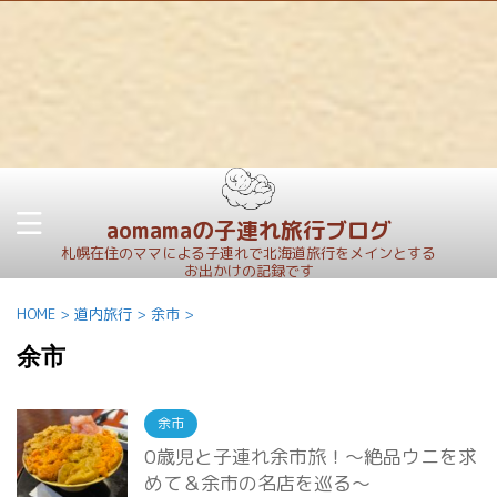
aomamaの子連れ旅行ブログ
札幌在住のママによる子連れで北海道旅行をメインとする
お出かけの記録です
HOME
>
道内旅行
>
余市
>
余市
余市
0歳児と子連れ余市旅！～絶品ウニを求
めて＆余市の名店を巡る～