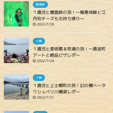
層雲峡
１歳児と層雲峡の旅！～極寒体験と江
丹別チーズもお持ち帰り～
2022/7/26
十勝
１歳児と美術館＆牧場の旅！～鹿追町
アートと絶品ピザレポ～
2022/7/24
十勝
１歳児と上士幌町の旅！幻の橋へ～タ
ウシュベツ川橋梁レポ～
2022/7/21