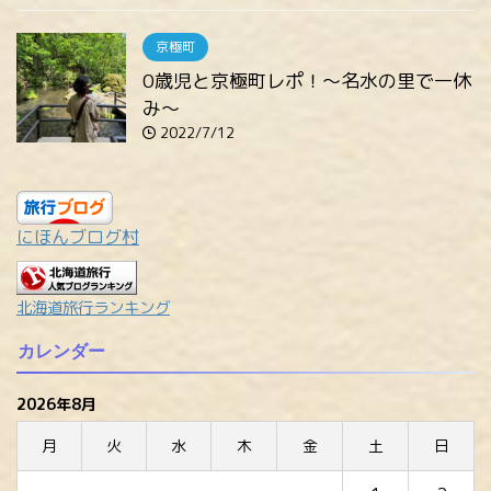
京極町
0歳児と京極町レポ！～名水の里で一休
み～
2022/7/12
にほんブログ村
北海道旅行ランキング
カレンダー
2026年8月
月
火
水
木
金
土
日