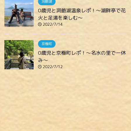
洞爺湖
0歳児と洞爺湖温泉レポ！～湖畔亭で花
火と足湯を楽しむ～
2022/7/14
京極町
0歳児と京極町レポ！～名水の里で一休
み～
2022/7/12