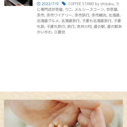
2022/7/9
COFFEE STAND by shizuku
,
う
に専門店世壱屋
,
ウニ
,
メルシースコーン
,
世壱屋
,
余市
,
余市ワイナリー
,
余市旅行
,
余市観光
,
北海道
,
北海道グルメ
,
北海道旅行
,
子連れ北海道旅行
,
子連
れ旅
,
子連れ旅行
,
旅行
,
赤井川村
,
道の駅
,
道の駅あ
かいがわ
,
０歳児