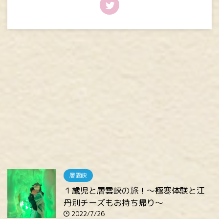
層雲峡
１歳児と層雲峡の旅！～極寒体験と江
丹別チーズもお持ち帰り～
2022/7/26